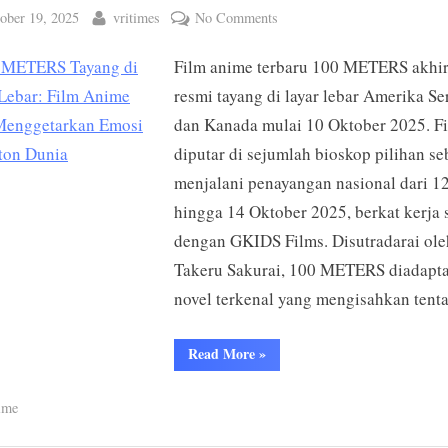
ted
By
on
ober 19, 2025
vritimes
No Comments
100
Film anime terbaru 100 METERS akhi
METERS
Tayang
resmi tayang di layar lebar Amerika Se
di
dan Kanada mulai 10 Oktober 2025. Fi
Layar
diputar di sejumlah bioskop pilihan s
Lebar:
menjalani penayangan nasional dari 1
Film
hingga 14 Oktober 2025, berkat kerja
Anime
dengan GKIDS Films. Disutradarai ole
yang
Menggetarkan
Takeru Sakurai, 100 METERS diadapta
Emosi
novel terkenal yang mengisahkan ten
Penonton
Dunia
“100
Read More
»
METERS
Tayang
di
ime
Layar
Lebar:
Film