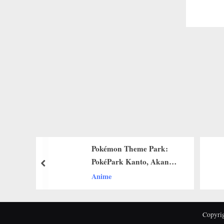
Pokémon Theme Park:
Film Chai
PokéPark Kanto, Akan
Movie: Rez
prev
Dibuka di Tokyo Musim
meraih gra
Anime
Anime
Semi 2026!
CinemaSco
Copyr