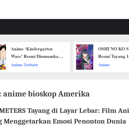
rgarten
OSHI NO KO Season 3
 Diumumkan!
Resmi Tayang 14 Januari
i Shonen
2026 di Crunchyroll!
u
Anime
Menghibur
:
anime bioskop Amerika
 METERS Tayang di Layar Lebar: Film An
g Menggetarkan Emosi Penonton Dunia