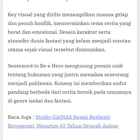
Visual
Terbaru,
Key visual yang dirilis menampilkan nuansa gelap
Tayang
dan penuh konflik, mencerminkan tema cerita yang
Januari
berat dan emosional. Desain karakter serta
2026
atmosfer dunia fantasi yang kelam menjadi sorotan
di
Crunchyr
utama sejak visual tersebut diumumkan.
Sentenced to Be a Hero mengusung premis unik
tentang hukuman yang justru memaksa seseorang
menjadi pahlawan. Konsep ini memberikan sudut
pandang berbeda dari cerita heroik pada umumnya
di genre isekai dan fantasi.
Baca Juga :
Studio GAINAX Resmi Berhenti
Beroperasi, Menutup 42 Tahun Sejarah Anime