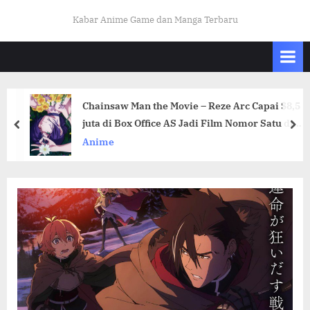
Skip
K
Kabar Anime Game dan Manga Terbaru
to
A
content
B
A
R
Chainsaw Man the Movie – Reze Arc Capai $8,5
O
juta di Box Office AS Jadi Film Nomor Satu di
prev
nex
T
Amerika
Anime
A
K
U
I
N
D
O
.