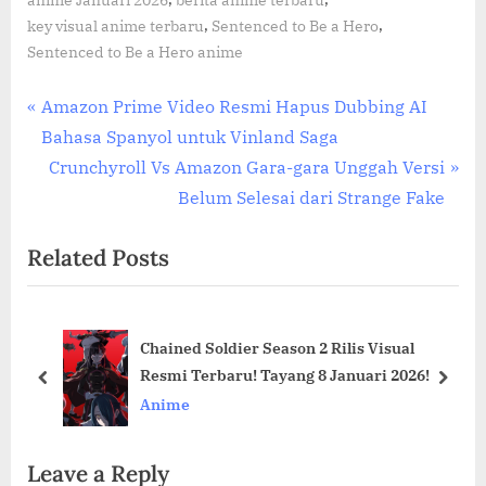
anime Januari 2026
berita anime terbaru
,
,
key visual anime terbaru
Sentenced to Be a Hero
Sentenced to Be a Hero anime
Post
P
Amazon Prime Video Resmi Hapus Dubbing AI
r
Bahasa Spanyol untuk Vinland Saga
navigation
e
N
Crunchyroll Vs Amazon Gara-gara Unggah Versi
v
e
Belum Selesai dari Strange Fake
i
x
Related Posts
o
t
u
P
s
o
Chained Soldier Season 2 Rilis Visual
P
s
AS!
Resmi Terbaru! Tayang 8 Januari 2026!
o
t
prev
next
Anime
s
:
t
Leave a Reply
: