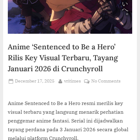
C
O
M
Anime ‘Sentenced to Be a Hero’
Rilis Key Visual Terbaru, Tayang
Januari 2026 di Crunchyroll
Posted
By
on
December 17, 2025
vritimes
No Comments
on
Anime
‘Sentenc
to
Anime Sentenced to Be a Hero resmi merilis key
Be
visual terbaru yang langsung menarik perhatian
a
penggemar anime fantasi. Serial ini dijadwalkan
Hero’
tayang perdana pada 3 Januari 2026 secara global
Rilis
melalui platform Crunchyroll.
Key