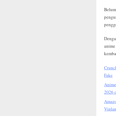
Belum 
pengu
pengg
Dengan
anime 
kembal
Crunch
Fake
Anime 
2026 d
Amazo
Vinla