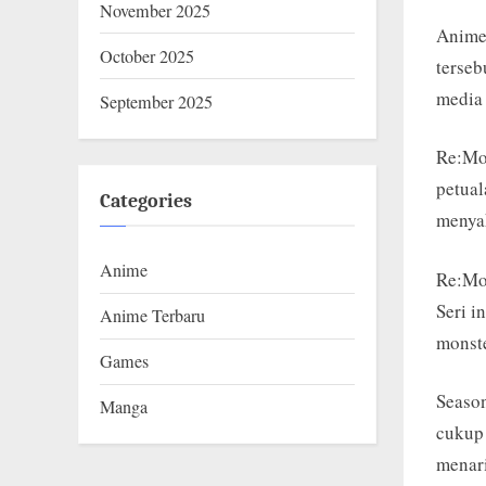
D
on
November 2025
Anime
O
October 2025
terseb
.
media 
September 2025
C
Re:Mon
O
petual
M
Categories
menya
Anime
Re:Mon
Seri i
Anime Terbaru
monste
Games
Seaso
Manga
cukup 
menari