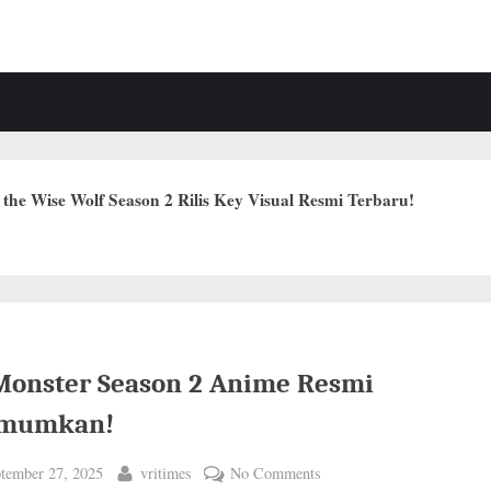
the Wise Wolf Season 2 Rilis Key Visual Resmi Terbaru!
Monster Season 2 Anime Resmi
mumkan!
ted
By
on
tember 27, 2025
vritimes
No Comments