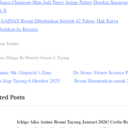
Dance Chainsaw Man Jadi Tweet Anime Paling Disukai Sepanja
h X
o GAINAX Resmi Dibubarkan Setelah 42 Tahun, Hak Karya
balikan ke Kreator
me Terbaru
s:
,
,
,
ime
Manga
Re:Monster Season 2
Tayang
N
ama: Mr. Ginpachi’s Zany
Dr. Stone: Future Science P
t
e
s Siap Tayang 6 Oktober 2025
Resmi Diumumkan untuk 
igation
x
ted Posts
t
P
o
Ichigo Aika Anime Resmi Tayang Januari 2026! Cerita R
s