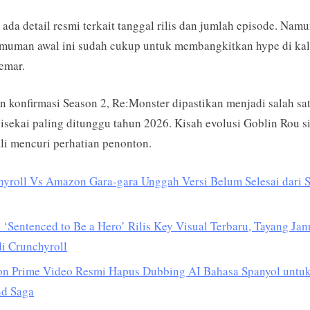
ada detail resmi terkait tanggal rilis dan jumlah episode. Namu
muman awal ini sudah cukup untuk membangkitkan hype di ka
emar.
 konfirmasi Season 2, Re:Monster dipastikan menjadi salah sa
isekai paling ditunggu tahun 2026. Kisah evolusi Goblin Rou s
i mencuri perhatian penonton.
yroll Vs Amazon Gara-gara Unggah Versi Belum Selesai dari 
‘Sentenced to Be a Hero’ Rilis Key Visual Terbaru, Tayang Jan
i Crunchyroll
n Prime Video Resmi Hapus Dubbing AI Bahasa Spanyol untu
nd Saga