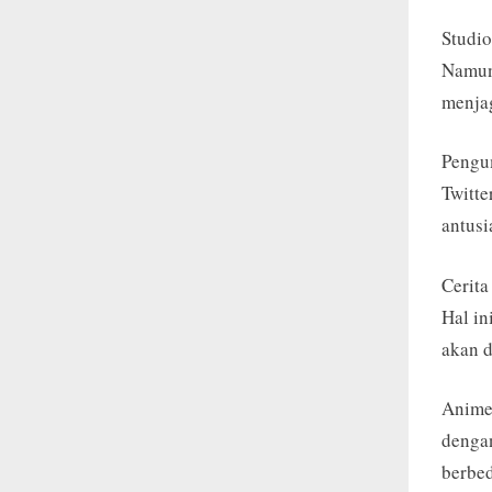
Studi
Namun
menjag
Pengu
Twitte
antusi
Cerita
Hal i
akan d
Anime 
dengan
berbed