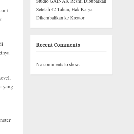
Studio GAINAX Resmi Dibubarkan
Setelah 42 Tahun, Hak Karya
esmi.
Dikembalikan ke Kreator
k
di
Recent Comments
ginya
No comments to show.
novel.
u yang
nster