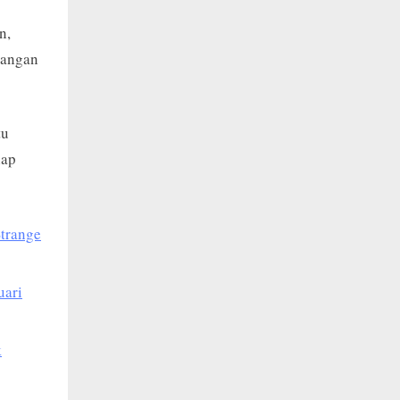
n,
langan
tu
iap
Strange
uari
k