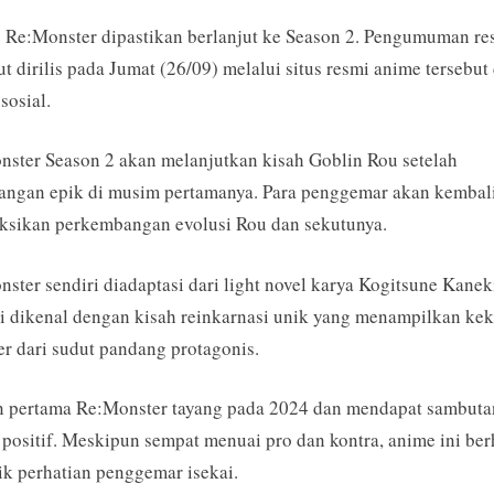
Re:Monster
 Re:Monster dipastikan berlanjut ke Season 2. Pengumuman re
Season
2
ut dirilis pada Jumat (26/09) melalui situs resmi anime tersebut
Anime
sosial.
Resmi
Diumumkan!
ster Season 2 akan melanjutkan kisah Goblin Rou setelah
angan epik di musim pertamanya. Para penggemar akan kembal
ksikan perkembangan evolusi Rou dan sekutunya.
ster sendiri diadaptasi dari light novel karya Kogitsune Kanek
ni dikenal dengan kisah reinkarnasi unik yang menampilkan ke
r dari sudut pandang protagonis.
n pertama Re:Monster tayang pada 2024 dan mendapat sambuta
positif. Meskipun sempat menuai pro dan kontra, anime ini ber
k perhatian penggemar isekai.