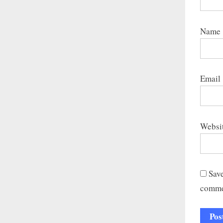
Name
Email
Websi
Save
comme