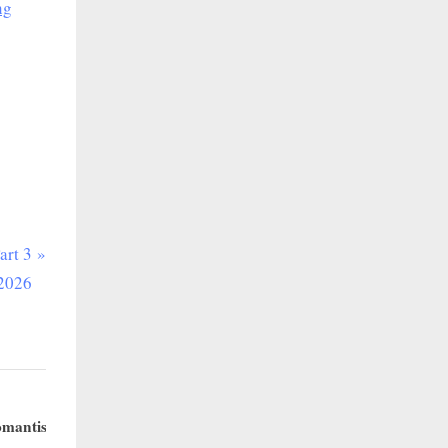
ng
art 3
2026
omantis
Dr. Stone: Future Science Part 3 Resmi D