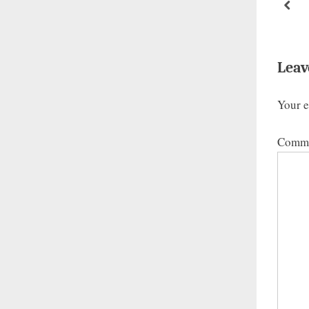
s
pre
P
o
s
Leav
t
Your e
:
Comm