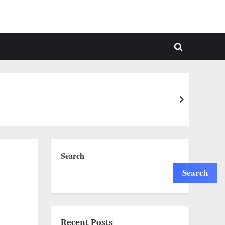
Toggle
search
form
next
Search
Search
Recent Posts