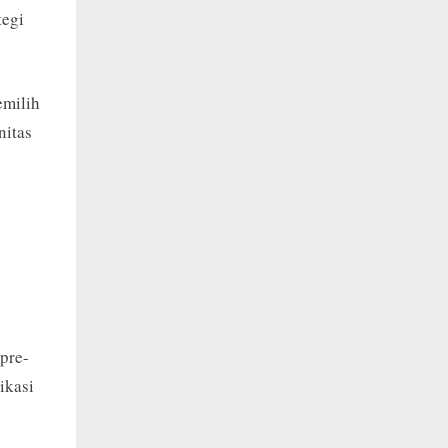
tegi
emilih
nitas
pre-
ikasi