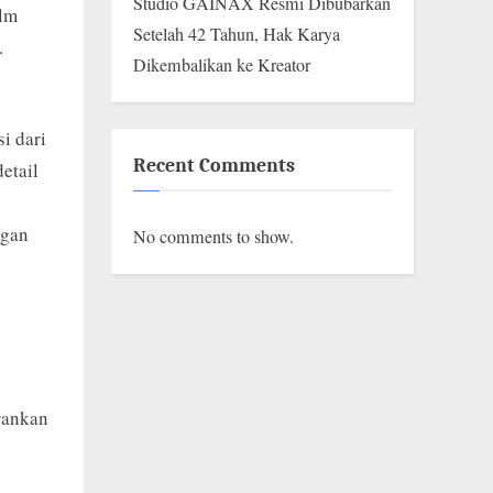
Studio GAINAX Resmi Dibubarkan
ilm
Setelah 42 Tahun, Hak Karya
.
Dikembalikan ke Kreator
i dari
Recent Comments
etail
ngan
No comments to show.
erankan