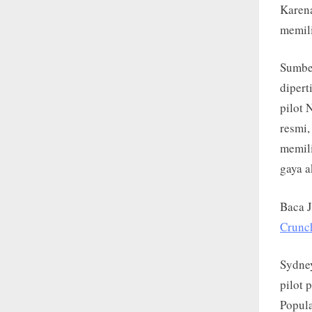
Karena
memili
Sumbe
dipert
pilot 
resmi,
memili
gaya a
Baca 
Crunch
Sydney
pilot 
Popula