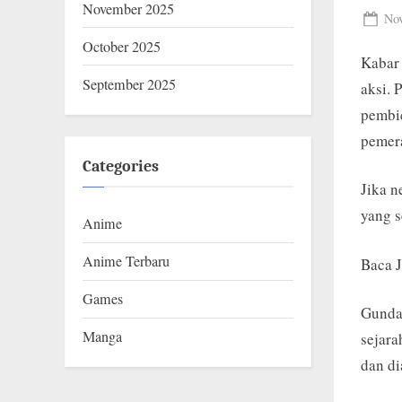
D
November 2025
Pos
Nov
O
on
October 2025
Kabar 
.
September 2025
aksi. 
C
pembic
O
pemer
M
Categories
Jika n
yang s
Anime
Anime Terbaru
Baca 
Games
Gundam
Manga
sejara
dan di