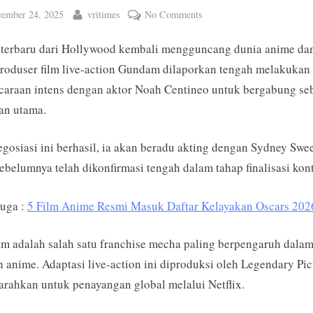
ted
By
on
ember 24, 2025
vritimes
No Comments
Produser
terbaru dari Hollywood kembali mengguncang dunia anime dan
‘GUNDAM’
Live-
Produser film live-action Gundam dilaporkan tengah melakukan
Action
araan intens dengan aktor Noah Centineo untuk bergabung se
Dikabarkan
an utama.
Mengincar
Noah
egosiasi ini berhasil, ia akan beradu akting dengan Sydney Swe
Centineo
ebelumnya telah dikonfirmasi tengah dalam tahap finalisasi kon
untuk
Beradu
Juga :
5 Film Anime Resmi Masuk Daftar Kelayakan Oscars 202
Peran
dengan
Sydney
 adalah salah satu franchise mecha paling berpengaruh dala
Sweeney
h anime. Adaptasi live-action ini diproduksi oleh Legendary Pic
arahkan untuk penayangan global melalui Netflix.