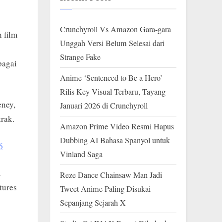
Crunchyroll Vs Amazon Gara-gara
 film
Unggah Versi Belum Selesai dari
Strange Fake
bagai
Anime ‘Sentenced to Be a Hero’
Rilis Key Visual Terbaru, Tayang
eney,
Januari 2026 di Crunchyroll
trak.
Amazon Prime Video Resmi Hapus
Dubbing AI Bahasa Spanyol untuk
6
Vinland Saga
m
Reze Dance Chainsaw Man Jadi
tures
Tweet Anime Paling Disukai
Sepanjang Sejarah X