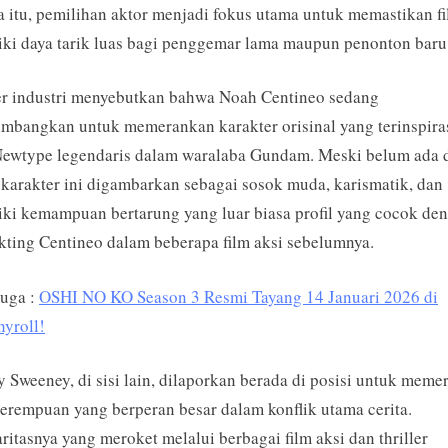
 itu, pemilihan aktor menjadi fokus utama untuk memastikan f
ki daya tarik luas bagi penggemar lama maupun penonton baru
r industri menyebutkan bahwa Noah Centineo sedang
imbangkan untuk memerankan karakter orisinal yang terinspiras
Newtype legendaris dalam waralaba Gundam. Meski belum ada d
 karakter ini digambarkan sebagai sosok muda, karismatik, dan
ki kemampuan bertarung yang luar biasa profil yang cocok de
kting Centineo dalam beberapa film aksi sebelumnya.
Juga :
OSHI NO KO Season 3 Resmi Tayang 14 Januari 2026 di
yroll!
 Sweeney, di sisi lain, dilaporkan berada di posisi untuk mem
perempuan yang berperan besar dalam konflik utama cerita.
ritasnya yang meroket melalui berbagai film aksi dan thriller