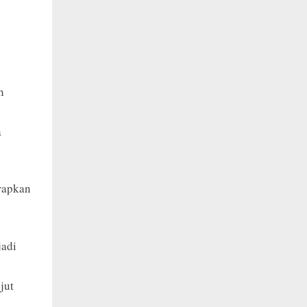
h
a
arapkan
jadi
jut
l