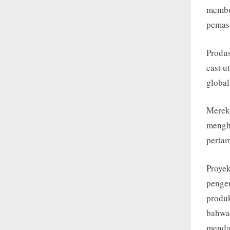
membua
pemasa
Produs
cast u
global
Mereka
mengha
pertam
Proyek
penge
produk
bahwa 
menda