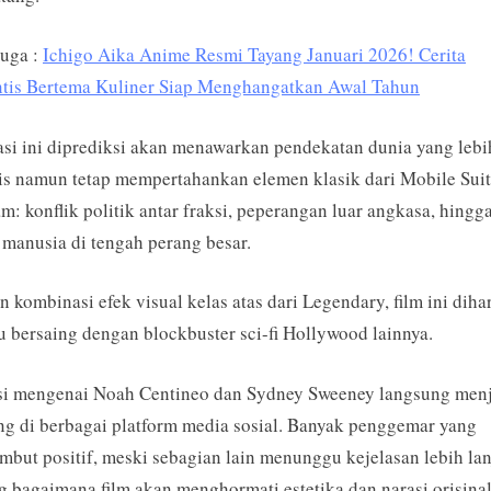
Juga :
Ichigo Aika Anime Resmi Tayang Januari 2026! Cerita
tis Bertema Kuliner Siap Menghangatkan Awal Tahun
si ini diprediksi akan menawarkan pendekatan dunia yang lebi
tis namun tetap mempertahankan elemen klasik dari Mobile Suit
: konflik politik antar fraksi, peperangan luar angkasa, hingg
manusia di tengah perang besar.
 kombinasi efek visual kelas atas dari Legendary, film ini dih
bersaing dengan blockbuster sci-fi Hollywood lainnya.
si mengenai Noah Centineo dan Sydney Sweeney langsung men
ng di berbagai platform media sosial. Banyak penggemar yang
but positif, meski sebagian lain menunggu kejelasan lebih lan
g bagaimana film akan menghormati estetika dan narasi orisina