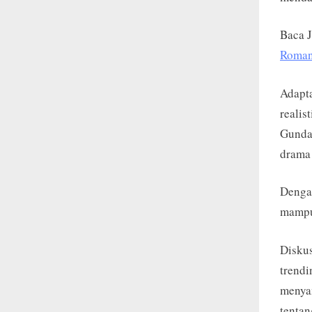
Baca 
Roman
Adapta
realis
Gundam
drama 
Dengan
mampu 
Disku
trendi
menyam
tentan