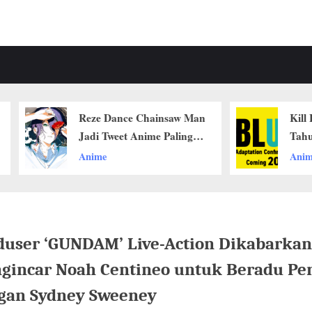
Reze Dance Chainsaw Man
Kill Blue Baka
Jadi Tweet Anime Paling
Tahun 2026 De
Disukai Sepanjang Sejarah
Merilis Anime H
Anime
Anime
X
Adaptasi Mang
duser ‘GUNDAM’ Live-Action Dikabarkan
gincar Noah Centineo untuk Beradu Pe
gan Sydney Sweeney