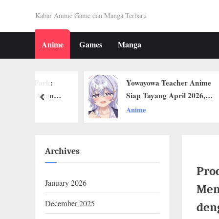
Skip
K
Kabar Anime Game dan Manga Terbaru
to
A
content
Anime
Games
Manga
B
A
Park:
Yowayowa Teacher Anime
R
 Akan
Siap Tayang April 2026,
prev
O
 Musim
Teaser Visual Resmi Dirilis!
Anime
T
A
Archives
K
Pro
U
January 2026
I
Men
December 2025
N
den