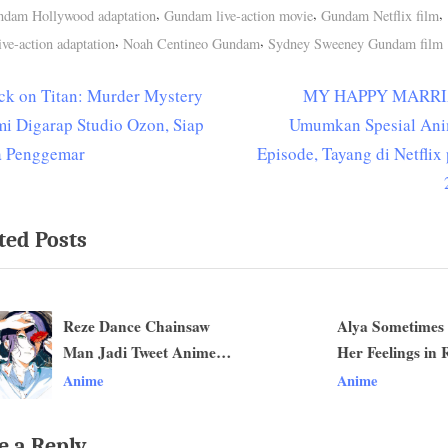
s:
,
,
,
dam Hollywood adaptation
Gundam live-action movie
Gundam Netflix film
,
,
ve-action adaptation
Noah Centineo Gundam
Sydney Sweeney Gundam film
N
ck on Titan: Murder Mystery
MY HAPPY MARR
t
e
i Digarap Studio Ozon, Siap
Umumkan Spesial Ani
igation
x
a Penggemar
Episode, Tayang di Netflix
t
P
ted Posts
o
s
t
Reze Dance Chainsaw
Alya Sometimes 
:
Man Jadi Tweet Anime
Her Feelings in 
v
Paling Disukai
Season 2 Rilis Vi
Anime
Anime
Sepanjang Sejarah X
Resmi Terbaru! 
Tahun 2026!
e a Reply