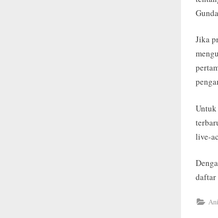
Gunda
Jika p
mengum
pertam
penga
Untuk
terbar
live-a
Denga
daftar
An