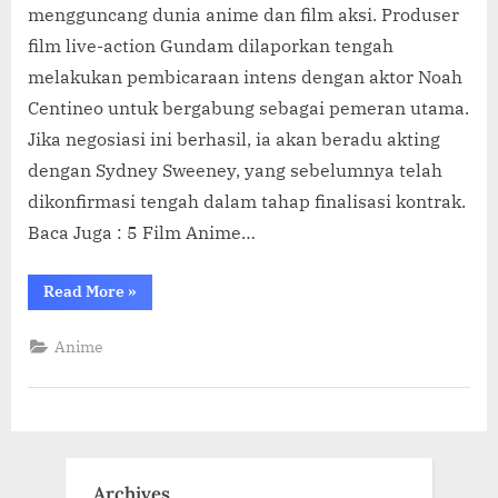
mengguncang dunia anime dan film aksi. Produser
film live-action Gundam dilaporkan tengah
melakukan pembicaraan intens dengan aktor Noah
Centineo untuk bergabung sebagai pemeran utama.
Jika negosiasi ini berhasil, ia akan beradu akting
dengan Sydney Sweeney, yang sebelumnya telah
dikonfirmasi tengah dalam tahap finalisasi kontrak.
Baca Juga : 5 Film Anime…
“Produser
Read More
»
‘GUNDAM’
Live-
Action
Anime
Dikabarkan
Mengincar
Noah
Centineo
untuk
Beradu
Peran
dengan
Sydney
Archives
Sweeney”