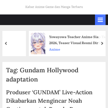
Skip
K
Kabar Anime Game dan Manga Terbaru
to
A
content
B
A
R
Yowayowa Teacher Anime Siap Tayang Apr
O
2026, Teaser Visual Resmi Dirilis!
prev
nex
T
Anime
A
K
U
Tag:
Gundam Hollywood
I
adaptation
N
D
Produser ‘GUNDAM’ Live-Action
O
Dikabarkan Mengincar Noah
.