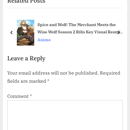
Related Posts
t
u
P
s
o
P
Spice and Wolf: The Merchant Meets the
s
o
mar
Wise Wolf Season 2 Rilis Key Visual Resmi
t
s
prev
next
Terbaru!
Anime
:
t
:
Leave a Reply
Your email address will not be published.
Required
fields are marked
*
Comment
*