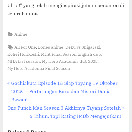
Ultra!” yang telah menginspirasi jutaan penonton di
seluruh dunia.
Anime
Tags:
,
,
,
All For One
Bones anime
Deku vs Shigaraki
,
,
Kohei Horikoshi
MHA Final Season English dub
,
,
MHA last season
My Hero Academia dub 2025
My Hero Academia Final Season
Post
P
Gachiakuta Episode 15 Siap Tayang 19 Oktober
r
2025 — Pertarungan Baru dan Misteri Dunia
navigation
e
Bawah!
N
v
One Punch Man Season 3 Akhirnya Tayang Setelah
e
i
6 Tahun, Tapi Rating IMDb Mengejutkan!
x
o