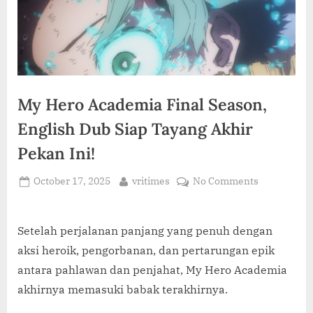
C
O
M
My Hero Academia Final Season,
English Dub Siap Tayang Akhir
Pekan Ini!
Posted
By
on
October 17, 2025
vritimes
No Comments
on
My
Hero
Academia
Setelah perjalanan panjang yang penuh dengan
Final
aksi heroik, pengorbanan, dan pertarungan epik
Season,
antara pahlawan dan penjahat, My Hero Academia
English
akhirnya memasuki babak terakhirnya.
Dub
Siap