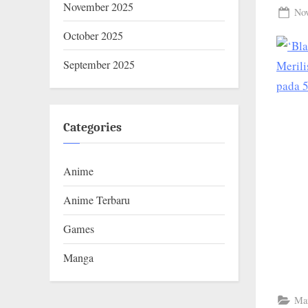
D
November 2025
Pos
Nov
O
on
October 2025
.
September 2025
C
O
M
Categories
Anime
Anime Terbaru
Games
Manga
Ma