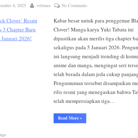
ted
By
on
ember 4, 2025
vritimes
No Comments
‘Black
Kabar besar untuk para penggemar Bl
Clover’
Resmi
Clover! Manga karya Yuki Tabata ini
Merilis
dipastikan akan merilis tiga chapter b
3
sekaligus pada 5 Januari 2026. Peng
Chapter
ini langsung menjadi trending di komu
Baru
anime dan manga, mengingat seri ters
pada
telah berada dalam jeda cukup panjang
5
Januari
Pengumuman tersebut disampaikan me
2026!
rilis resmi yang menegaskan bahwa Ta
telah mempersiapkan tiga…
“‘Black
Read More
»
Clover’
Resmi
Merilis
nga
3