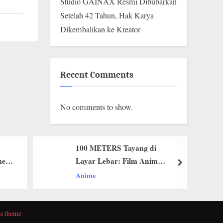
Studio GAINAX Resmi Dibubarkan
Setelah 42 Tahun, Hak Karya
Dikembalikan ke Kreator
Recent Comments
No comments to show.
100 METERS Tayang di
13 Anime Paling B
Layar Lebar: Film Anime
Ditonton : Demon S
next
yang Menggetarkan Emosi
Jadi Nomor 1 di Netf
Anime
Anime Terbaru
Penonton Dunia
Naruto Tetap Kuasa
Franchise
s theme