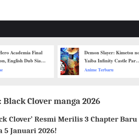
al
Demon Slayer: Kimetsu no
ap
Yaiba Infinity Castle Part 1
i!
Dapat Rating 6 Dari 10
Anime Terbaru
dari IGN
:
Black Clover manga 2026
ck Clover’ Resmi Merilis 3 Chapter Baru
 5 Januari 2026!