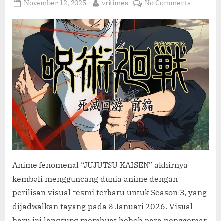
C
Posted
By
on
November 12, 2025
vritimes
No Comments
O
on
JUJUTSU
KAISEN
M
Season
3
Rilis
Visual
Resmi
Terbaru!
Tayang
8
Januari
2026!
Anime fenomenal “JUJUTSU KAISEN” akhirnya
kembali mengguncang dunia anime dengan
perilisan visual resmi terbaru untuk Season 3, yang
dijadwalkan tayang pada 8 Januari 2026. Visual
baru ini langsung membuat heboh para penggemar