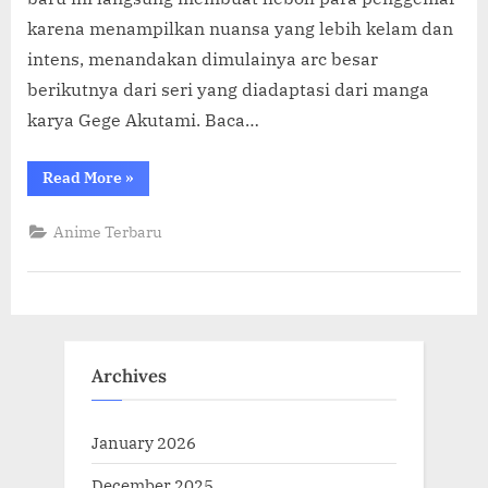
karena menampilkan nuansa yang lebih kelam dan
intens, menandakan dimulainya arc besar
berikutnya dari seri yang diadaptasi dari manga
karya Gege Akutami. Baca…
“JUJUTSU
Read More
»
KAISEN
Season
3
Anime Terbaru
Rilis
Visual
Resmi
Terbaru!
Tayang
8
Januari
2026!”
Archives
January 2026
December 2025