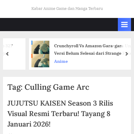
Skip
K
Kabar Anime Game dan Manga Terbaru
to
A
content
B
A
R
27
Crunchyroll Vs Amazon Gara-gara Unggah
O
Versi Belum Selesai dari Strange Fake
prev
nex
T
Anime
A
K
U
Tag:
Culling Game Arc
I
N
JUJUTSU KAISEN Season 3 Rilis
D
Visual Resmi Terbaru! Tayang 8
O
Januari 2026!
.