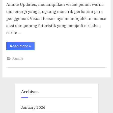
Anime Updates, menampilkan visual penuh warna
dan energi yang langsung menarik perhatian para
penggemar. Visual teaser-nya menunjukkan nuansa
aksi dan perang futuristik yang menjadi ciri khas
cerita…
“All
Read More
»
You
Need
Is
Anime
Kill
Siap
Tayang
Januari
2026
Adaptasi
Anime
Paling
Ditunggu
Archives
Awal
Tahun!”
January 2026