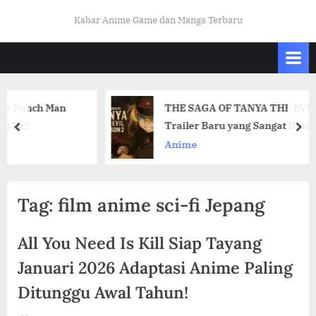
Skip
K
Kabar Anime Game dan Manga Terbaru
to
A
content
B
A
R
h Man
THE SAGA OF TANYA THE EVIL Season 2 
O
Trailer Baru yang Sangat Dinantikan!
prev
nex
T
Anime
A
K
U
Tag:
film anime sci-fi Jepang
I
N
All You Need Is Kill Siap Tayang
D
Januari 2026 Adaptasi Anime Paling
O
Ditunggu Awal Tahun!
.