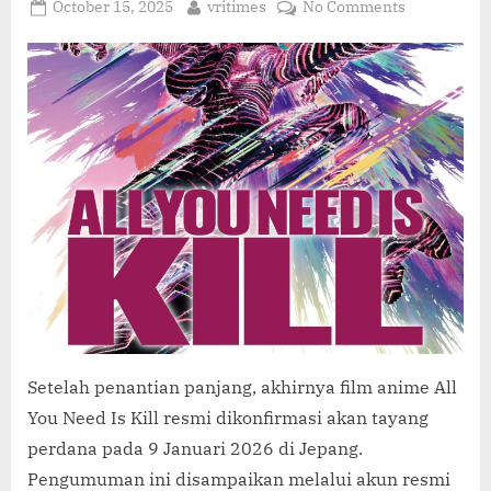
C
Posted
By
on
October 15, 2025
vritimes
No Comments
O
on
All
You
M
Need
Is
Kill
Siap
Tayang
Januari
2026
Adaptasi
Anime
Paling
Ditunggu
Awal
Tahun!
Setelah penantian panjang, akhirnya film anime All
You Need Is Kill resmi dikonfirmasi akan tayang
perdana pada 9 Januari 2026 di Jepang.
Pengumuman ini disampaikan melalui akun resmi