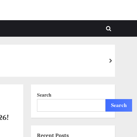
Toggle
search
form
next
Search
Search
26!
Recent Posts