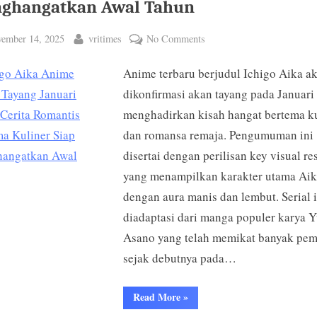
ghangatkan Awal Tahun
ted
By
on
ember 14, 2025
vritimes
No Comments
Ichigo
Anime terbaru berjudul Ichigo Aika a
Aika
Anime
dikonfirmasi akan tayang pada Januari
Resmi
menghadirkan kisah hangat bertema ku
Tayang
dan romansa remaja. Pengumuman ini
Januari
disertai dengan perilisan key visual re
2026!
yang menampilkan karakter utama Ai
Cerita
dengan aura manis dan lembut. Serial i
Romantis
Bertema
diadaptasi dari manga populer karya 
Kuliner
Asano yang telah memikat banyak pe
Siap
sejak debutnya pada…
Menghangatkan
Awal
“Ichigo
Read More
»
Tahun
Aika
Anime