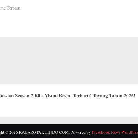
Resmi
me Terbaru
Tayang
Januari
2026!
Cerita
Romantis
Bertema
Kuliner
Siap
Menghangatkan
Awal
Tahun”
Russian Season 2 Rilis Visual Resmi Terbaru! Tayang Tahun 2026!
ight © 2026 KABAROTAKUINDO.COM.
Powered by
PressBook News WordPres