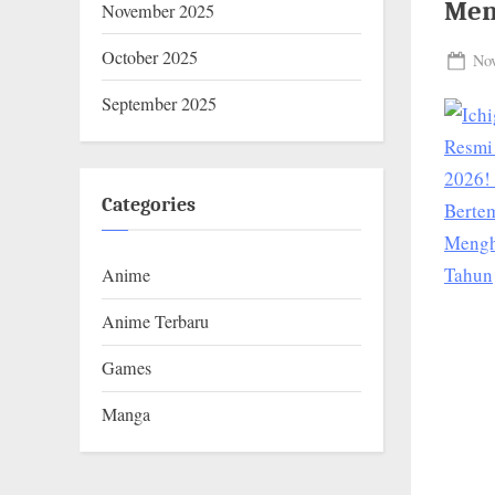
D
Men
November 2025
O
October 2025
Pos
Nov
.
on
September 2025
C
O
M
Categories
Anime
Anime Terbaru
Games
Manga