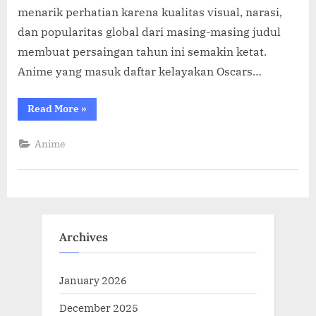
menarik perhatian karena kualitas visual, narasi,
dan popularitas global dari masing-masing judul
membuat persaingan tahun ini semakin ketat.
Anime yang masuk daftar kelayakan Oscars…
“5
Read More
»
Film
Anime
Resmi
Anime
Masuk
Daftar
Kelayakan
Oscars
2026”
Archives
January 2026
December 2025