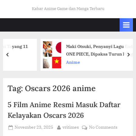
Skip
K
Kabar Anime Game dan Manga Terbaru
to
A
content
B
A
R
ang 11
Maki Otsuki, Penyanyi Lagu Ending Pert
O
ONE PIECE, Dipaksa Turun Panggung di 
prev
nex
T
di Tengah Ketegangan Diplomatik
Anime
A
K
U
Tag:
Oscars 2026 anime
I
N
5 Film Anime Resmi Masuk Daftar
D
Kelayakan Oscars 2026
O
Posted
By
on
November 23, 2025
vritimes
No Comments
.
on
5