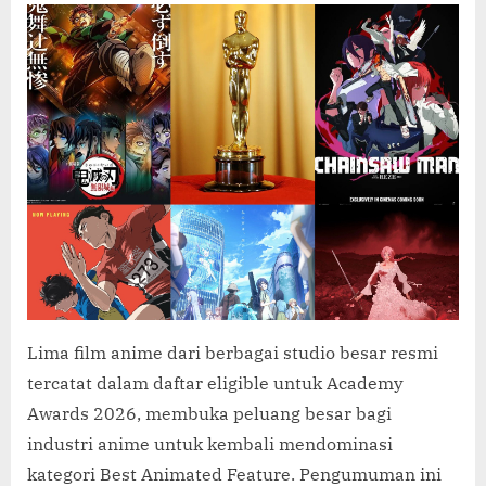
C
Film
O
Anime
M
Resmi
Masuk
Daftar
Kelayaka
Oscars
2026
Lima film anime dari berbagai studio besar resmi
tercatat dalam daftar eligible untuk Academy
Awards 2026, membuka peluang besar bagi
industri anime untuk kembali mendominasi
kategori Best Animated Feature. Pengumuman ini