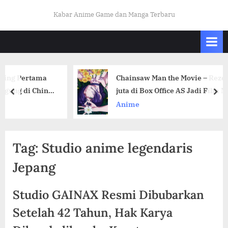
Skip
K
Kabar Anime Game dan Manga Terbaru
to
A
content
B
A
R
rtama
Chainsaw Man the Movie – Reze Arc Capa
O
 China
juta di Box Office AS Jadi Film Nomor Sat
prev
nex
T
Amerika
Anime
A
K
U
Tag:
Studio anime legendaris
I
Jepang
N
D
Studio GAINAX Resmi Dibubarkan
O
Setelah 42 Tahun, Hak Karya
.