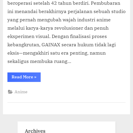
beroperasi setelah 42 tahun berdiri. Pembubaran
ini menandai berakhirnya perjalanan sebuah studio
yang pernah mengubah wajah industri anime
melalui karya-karya revolusioner dan penuh
eksperimen visual. Dengan finalisasi proses
kebangkrutan, GAINAX secara hukum tidak lagi
eksis—mengakhiri satu era penting, namun
sekaligus membuka ruang…
“Studio
Read More
»
GAINAX
Resmi
Dibubarkan
Anime
Setelah
42
Tahun,
Hak
Karya
Dikembalikan
ke
Kreator”
Archives