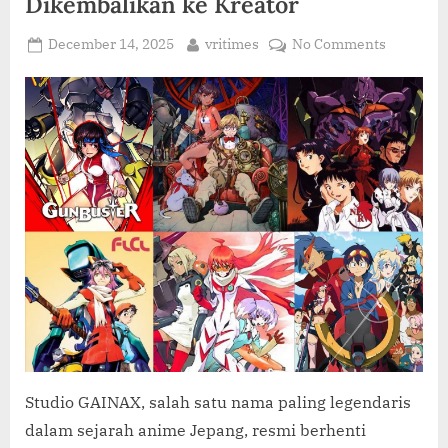
Dikembalikan ke Kreator
C
O
Posted
By
on
December 14, 2025
vritimes
No Comments
M
on
Studio
GAINAX
Resmi
Dibubark
Setelah
42
Tahun,
Hak
Karya
Dikembal
ke
Kreator
Studio GAINAX, salah satu nama paling legendaris
dalam sejarah anime Jepang, resmi berhenti