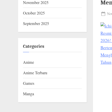
D
Men
November 2025
O
October 2025
Pos
Nov
.
on
September 2025
C
O
M
Categories
Anime
Anime Terbaru
Games
Manga