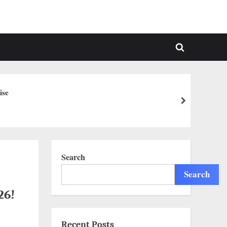
Toggle
search
form
ise
next
Search
Search
26!
Recent Posts