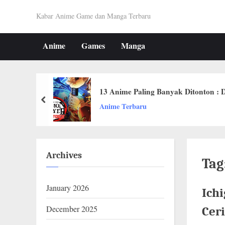
Skip
K
Kabar Anime Game dan Manga Terbaru
to
A
content
Anime
Games
Manga
B
A
R
13 Anime Paling Banyak Ditonton : D
prev
O
Anime Terbaru
T
A
Archives
K
Tag
U
January 2026
Ich
I
December 2025
N
Cer