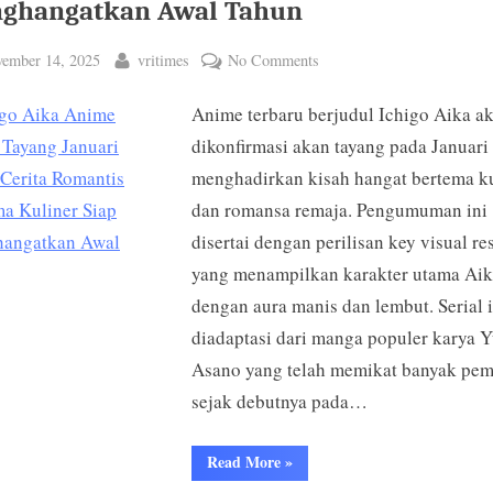
ghangatkan Awal Tahun
ted
By
on
ember 14, 2025
vritimes
No Comments
Ichigo
Anime terbaru berjudul Ichigo Aika a
Aika
Anime
dikonfirmasi akan tayang pada Januari
Resmi
menghadirkan kisah hangat bertema ku
Tayang
dan romansa remaja. Pengumuman ini
Januari
disertai dengan perilisan key visual re
2026!
yang menampilkan karakter utama Ai
Cerita
dengan aura manis dan lembut. Serial i
Romantis
Bertema
diadaptasi dari manga populer karya 
Kuliner
Asano yang telah memikat banyak pe
Siap
sejak debutnya pada…
Menghangatkan
Awal
“Ichigo
Read More
»
Tahun
Aika
Anime