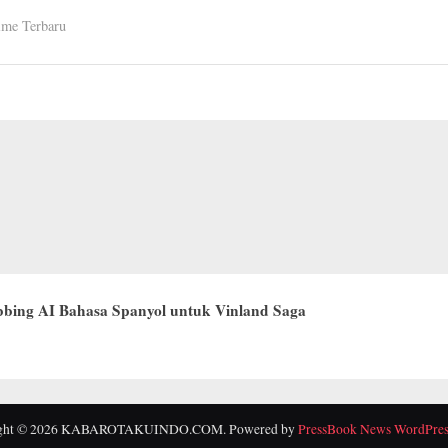
Resmi
me Terbaru
Tayang
Januari
2026!
Cerita
Romantis
Bertema
Kuliner
Siap
Menghangatkan
Awal
Tahun”
bing AI Bahasa Spanyol untuk Vinland Saga
ight © 2026 KABAROTAKUINDO.COM.
Powered by
PressBook News WordPres