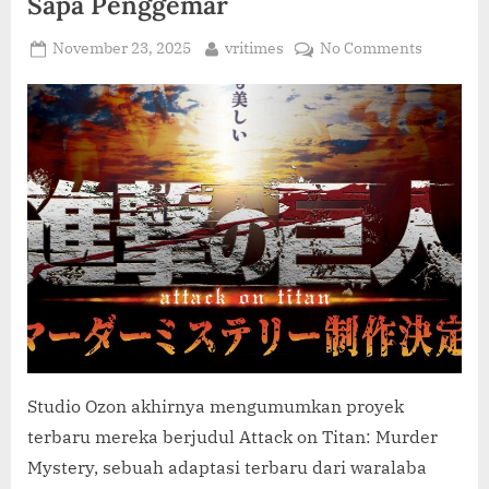
Sapa Penggemar
C
O
Posted
By
on
November 23, 2025
vritimes
No Comments
M
on
Attack
on
Titan:
Murder
Mystery
Resmi
Digarap
Studio
Ozon,
Siap
Sapa
Penggem
Studio Ozon akhirnya mengumumkan proyek
terbaru mereka berjudul Attack on Titan: Murder
Mystery, sebuah adaptasi terbaru dari waralaba