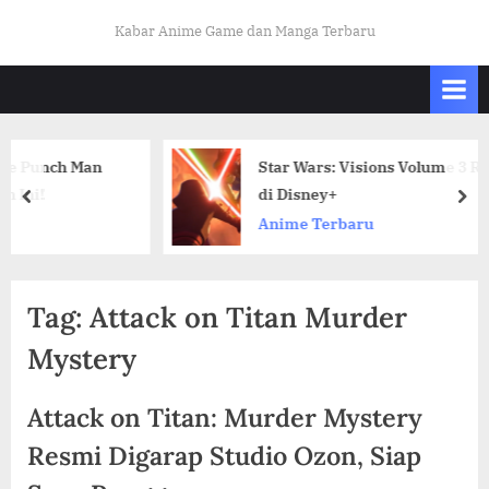
Skip
K
Kabar Anime Game dan Manga Terbaru
to
A
content
B
A
R
h Man
Star Wars: Visions Volume 3 Rilis 29 Ok
O
di Disney+
prev
nex
T
Anime Terbaru
A
K
U
Tag:
Attack on Titan Murder
I
Mystery
N
D
Attack on Titan: Murder Mystery
O
Resmi Digarap Studio Ozon, Siap
.