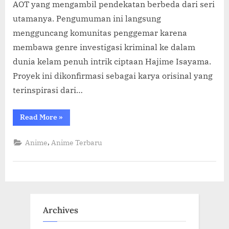
AOT yang mengambil pendekatan berbeda dari seri
utamanya. Pengumuman ini langsung
mengguncang komunitas penggemar karena
membawa genre investigasi kriminal ke dalam
dunia kelam penuh intrik ciptaan Hajime Isayama.
Proyek ini dikonfirmasi sebagai karya orisinal yang
terinspirasi dari…
“Attack
Read More
»
on
Titan:
Murder
,
Anime
Anime Terbaru
Mystery
Resmi
Digarap
Studio
Ozon,
Siap
Sapa
Penggemar”
Archives