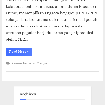
kolaborasi paling ambisius antara dunia K-pop dan
anime, menampilkan anggota boy group ENHYPEN
sebagai karakter utama dalam dunia fantasi penuh
misteri dan darah. Anime ini diadaptasi dari
webtoon populer berjudul sama yang diproduksi
oleh HYBE…
“DARK
Read More
»
MOON:
THE
BLOOD
,
Anime Terbaru
Manga
ALTAR,
Anime
Kolaborasi
ENHYPEN
Resmi
Tayang
9
Januari
2026!”
Archives