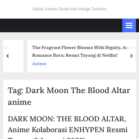
Skip
K
Kabar Anime Game dan Manga Terbaru
to
A
content
B
A
R
The Fragrant Flower Blooms With Dignity, Anime
O
Romance Baru: Resmi Tayang di Netflix!
prev
nex
T
Anime
A
K
U
Tag:
Dark Moon The Blood Altar
I
anime
N
D
DARK MOON: THE BLOOD ALTAR,
O
Anime Kolaborasi ENHYPEN Resmi
.