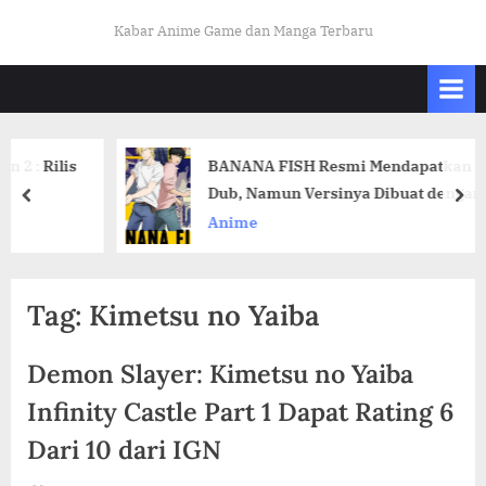
Skip
K
Kabar Anime Game dan Manga Terbaru
to
A
content
B
A
R
ilis
BANANA FISH Resmi Mendapatkan English
O
Dub, Namun Versinya Dibuat dengan AI
prev
nex
T
Anime
A
K
U
Tag:
Kimetsu no Yaiba
I
N
Demon Slayer: Kimetsu no Yaiba
D
Infinity Castle Part 1 Dapat Rating 6
O
Dari 10 dari IGN
.