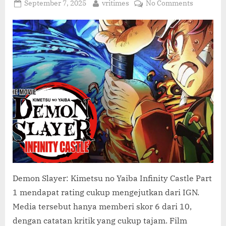
C
Posted
By
on
September 7, 2025
vritimes
No Comments
O
on
Demon
Slayer:
M
Kimetsu
no
Yaiba
Infinity
Castle
Part
1
Dapat
Rating
6
Dari
10
dari
Demon Slayer: Kimetsu no Yaiba Infinity Castle Part
IGN
1 mendapat rating cukup mengejutkan dari IGN.
Media tersebut hanya memberi skor 6 dari 10,
dengan catatan kritik yang cukup tajam. Film