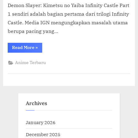
Demon Slayer: Kimetsu no Yaiba Infinity Castle Part
1 sendiri adalah bagian pertama dari trilogi Infinity
Castle. Media IGN mengungkapkan masalah utama
berupa pacing yang…
“Demon
Read More
»
Slayer:
Kimetsu
no
Anime Terbaru
Yaiba
Infinity
Castle
Part
1
Dapat
Rating
6
Dari
Archives
10
dari
IGN”
January 2026
December 2025