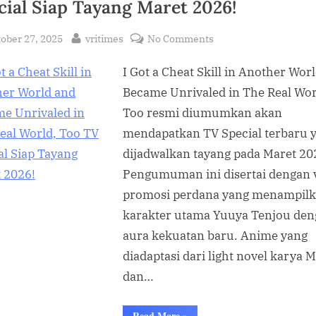
cial Siap Tayang Maret 2026!
sted
By
on
ober 27, 2025
vritimes
No Comments
I
I Got a Cheat Skill in Another Wor
Got
a
Became Unrivaled in The Real Wor
Cheat
Too resmi diumumkan akan
Skill
mendapatkan TV Special terbaru 
in
dijadwalkan tayang pada Maret 20
Another
Pengumuman ini disertai dengan 
World
promosi perdana yang menampil
and
Became
karakter utama Yuuya Tenjou de
Unrivaled
aura kekuatan baru. Anime yang
in
diadaptasi dari light novel karya 
The
dan…
Real
World,
“I
Read More
»