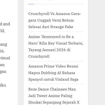
Crunchyroll Vs Amazon Gara-
gara Unggah Versi Belum
ld and
Selesai dari Strange Fake
ld,
Anime ‘Sentenced to Be a
Hero’ Rilis Key Visual Terbaru,
yang
Tayang Januari 2026 di
26.
Crunchyroll
visual
kan
Amazon Prime Video Resmi
ngan
Hapus Dubbing AI Bahasa
Spanyol untuk Vinland Saga
Miku
Reze Dance Chainsaw Man
Jadi Tweet Anime Paling
Disukai Sepanjang Sejarah X