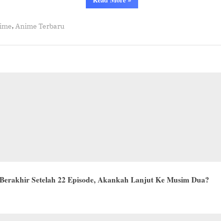
Too
Got
a
TV
Cheat
,
ime
Anime Terbaru
Skill
Special
in
Siap
Another
World
Tayang
and
Became
Maret
Unrivaled
in
2026!
The
Real
World,
Too
TV
Special
Siap
Tayang
Maret
2026!”
Berakhir Setelah 22 Episode, Akankah Lanjut Ke Musim Dua?