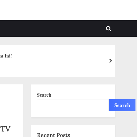
Toggle
search
form
m Ini!
next
Search
Search
 TV
Recent Posts