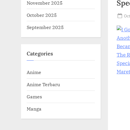
D
Spe
November 2025
O
October 2025
Po
Oct
.
on
September 2025
C
O
M
Categories
Anime
Anime Terbaru
Games
Manga