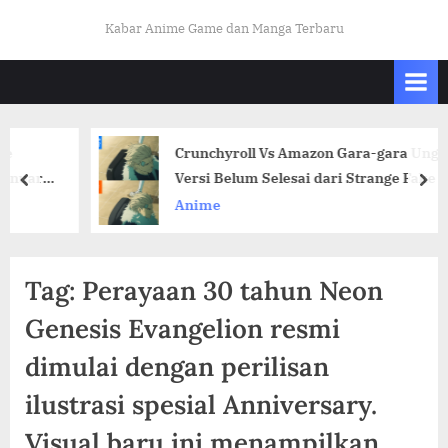
Skip
K
Kabar Anime Game dan Manga Terbaru
to
A
content
B
A
R
Crunchyroll Vs Amazon Gara-gara Unggah
O
ri
Versi Belum Selesai dari Strange Fake
prev
nex
T
Anime
A
K
U
Tag:
Perayaan 30 tahun Neon
I
Genesis Evangelion resmi
N
dimulai dengan perilisan
D
O
ilustrasi spesial Anniversary.
.
Visual baru ini menampilkan