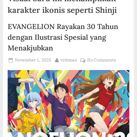
C
karakter ikonis seperti Shinji
O
M
EVANGELION Rayakan 30 Tahun
dengan Ilustrasi Spesial yang
Menakjubkan
Posted
By
on
November 1, 2025
vritimes
No Comments
on
EVANGEL
Rayakan
30
Tahun
dengan
Ilustrasi
Spesial
yang
Menakjub