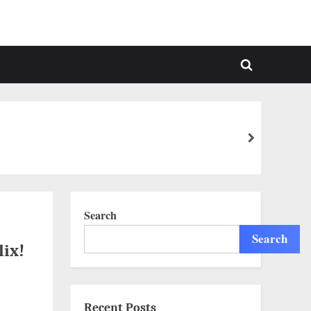
Toggle
search
form
next
Search
Search
ix!
Recent Posts