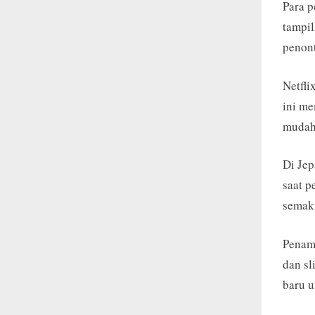
Para p
tampil
penon
Netfli
ini me
mudah
Di Jep
saat p
semaki
Penamb
dan sl
baru u