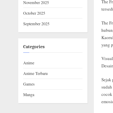
D
The Fr
November 2025
tersed
O
October 2025
.
The Fr
September 2025
C
hubung
O
Kaoruk
yang 
M
Categories
Visual
Anime
Desain
Anime Terbaru
Sejak
Games
sudah 
cocok
Manga
emosi