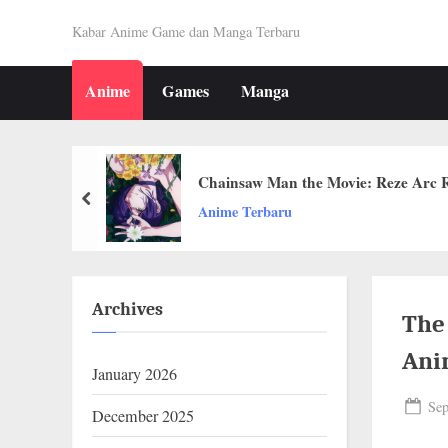
Skip
K
Kabar Anime Game dan Manga Terbaru
to
A
content
Anime
Games
Manga
B
A
R
Chainsaw Man the Movie: Reze Arc 
prev
O
Anime Terbaru
T
A
Archives
K
The
U
Ani
January 2026
I
Pos
Sep
December 2025
N
on