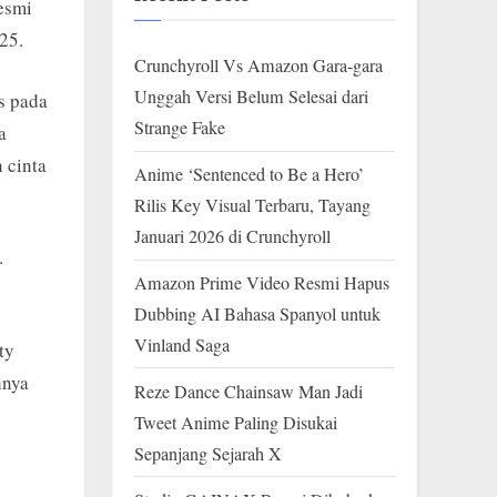
esmi
025.
Crunchyroll Vs Amazon Gara-gara
Unggah Versi Belum Selesai dari
s pada
Strange Fake
a
 cinta
Anime ‘Sentenced to Be a Hero’
Rilis Key Visual Terbaru, Tayang
Januari 2026 di Crunchyroll
.
Amazon Prime Video Resmi Hapus
Dubbing AI Bahasa Spanyol untuk
Vinland Saga
ty
hnya
Reze Dance Chainsaw Man Jadi
Tweet Anime Paling Disukai
Sepanjang Sejarah X