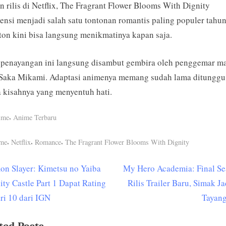
 rilis di Netflix, The Fragrant Flower Blooms With Dignity
ensi menjadi salah satu tontonan romantis paling populer tahun 
on kini bisa langsung menikmatinya kapan saja.
 penayangan ini langsung disambut gembira oleh penggemar m
 Saka Mikami. Adaptasi animenya memang sudah lama ditunggu
 kisahnya yang menyentuh hati.
,
ime
Anime Terbaru
s:
,
,
,
ime
Netflix
Romance
The Fragrant Flower Blooms With Dignity
N
n Slayer: Kimetsu no Yaiba
My Hero Academia: Final S
t
e
nity Castle Part 1 Dapat Rating
Rilis Trailer Baru, Simak J
igation
x
ri 10 dari IGN
Tayang
t