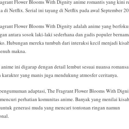
agrant Flower Blooms With Dignity anime romantis yang kini r
Fragrant
Flower
ia di Netflix. Serial ini tayang di Netflix pada awal September 2
Blooms
With
agrant Flower Blooms With Dignity adalah anime yang berfoku
Dignity,
an antara sosok laki-laki sederhana dan gadis populer bernam
Anime
o. Hubungan mereka tumbuh dari interaksi kecil menjadi kisah
Romance
penuh makna.
Baru:
Resmi
 anime ini digarap dengan detail lembut sesuai nuansa romansa
Tayang
di
 karakter yang manis juga mendukung atmosfer ceritanya.
Netflix!
 pengumuman adaptasi, The Fragrant Flower Blooms With Digni
mencuri perhatian komunitas anime. Banyak yang menilai kisa
 untuk generasi muda yang mencari tontonan ringan namun
onal.