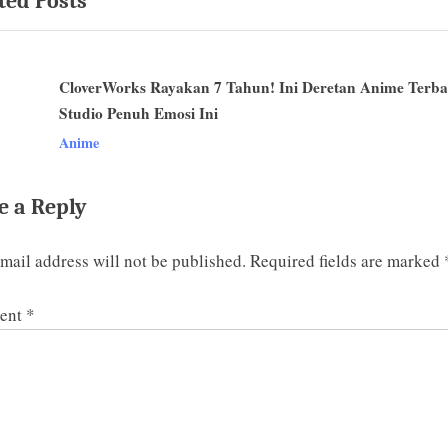
ted Posts
P
o
s
CloverWorks Rayakan 7 Tahun! Ini Deretan Anime Terba
t
Studio Penuh Emosi Ini
:
v
Anime
e a Reply
mail address will not be published.
Required fields are marked
ent
*