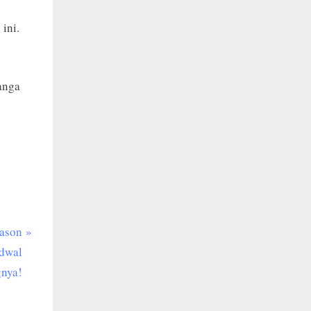
ini.
anga
eason
adwal
nya!