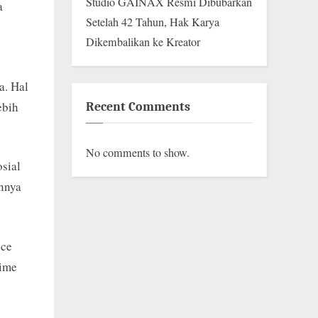
Studio GAINAX Resmi Dibubarkan
a
Setelah 42 Tahun, Hak Karya
Dikembalikan ke Kreator
a. Hal
ebih
Recent Comments
No comments to show.
sial
nnya
nce
nime