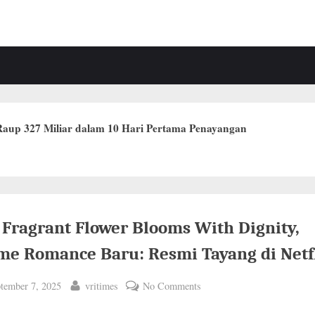
Raup 327 Miliar dalam 10 Hari Pertama Penayangan
 Fragrant Flower Blooms With Dignity,
me Romance Baru: Resmi Tayang di Netfl
ted
By
on
tember 7, 2025
vritimes
No Comments
The