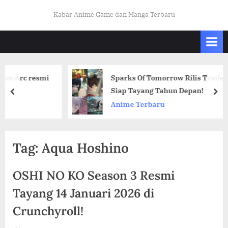
Skip
K
Kabar Anime Game dan Manga Terbaru
to
A
content
B
A
R
c resmi
Sparks Of Tomorrow Rilis Trailer Terbar
O
Siap Tayang Tahun Depan!
prev
nex
T
Anime Terbaru
A
K
U
Tag:
Aqua Hoshino
I
N
OSHI NO KO Season 3 Resmi
D
Tayang 14 Januari 2026 di
O
Crunchyroll!
.