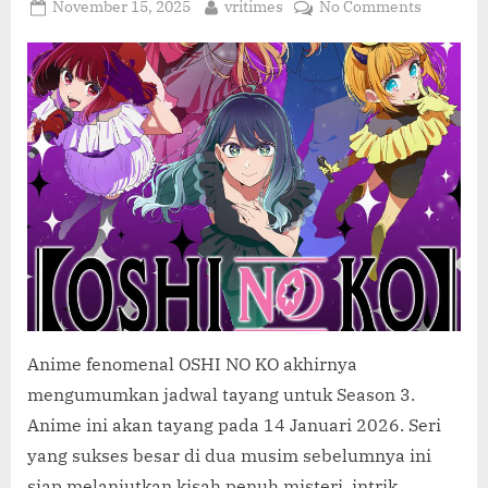
C
Posted
By
on
November 15, 2025
vritimes
No Comments
O
on
OSHI
NO
M
KO
Season
3
Resmi
Tayang
14
Januari
2026
di
Crunchyro
Anime fenomenal OSHI NO KO akhirnya
mengumumkan jadwal tayang untuk Season 3.
Anime ini akan tayang pada 14 Januari 2026. Seri
yang sukses besar di dua musim sebelumnya ini
siap melanjutkan kisah penuh misteri, intrik