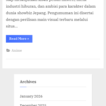
industri hiburan, dan ambisi para karakter dalam
dunia showbiz Jepang. Pengumuman ini disertai
dengan perilisan main visual terbaru melalui
situs…
“OSHI
Read More
»
NO
KO
Season
Anime
3
Resmi
Tayang
14
Januari
2026
di
Crunchyroll!”
Archives
January 2026
December 2025