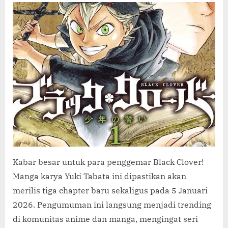
C
Clover’
O
Resmi
M
Merilis
3
Chapter
Baru
pada
5
Januari
2026!
Kabar besar untuk para penggemar Black Clover!
Manga karya Yuki Tabata ini dipastikan akan
merilis tiga chapter baru sekaligus pada 5 Januari
2026. Pengumuman ini langsung menjadi trending
di komunitas anime dan manga, mengingat seri