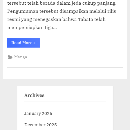
tersebut telah berada dalam jeda cukup panjang.
Pengumuman tersebut disampaikan melalui rilis
resmi yang menegaskan bahwa Tabata telah
mempersiapkan tiga…
“‘Black
Read More
»
Clover’
Resmi
Merilis
Manga
3
Chapter
Baru
pada
5
Januari
2026!”
Archives
January 2026
December 2025