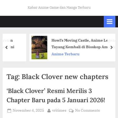
Skip
K
Kabar Anime Game dan Manga Terbaru
to
A
content
B
A
R
an
Howl’s Moving Castle, Anime Legendaris S
O
ni
Tayang Kembali di Bioskop Amerika Utara
prev
nex
T
Anime Terbaru
A
K
U
Tag:
Black Clover new chapters
I
N
‘Black Clover’ Resmi Merilis 3
D
Chapter Baru pada 5 Januari 2026!
O
Posted
By
on
November 4, 2025
vritimes
No Comments
.
on
‘Black