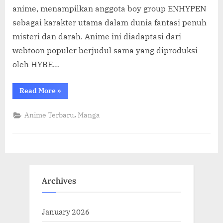
anime, menampilkan anggota boy group ENHYPEN
sebagai karakter utama dalam dunia fantasi penuh
misteri dan darah. Anime ini diadaptasi dari
webtoon populer berjudul sama yang diproduksi
oleh HYBE…
“DARK
Read More
»
MOON:
THE
BLOOD
,
Anime Terbaru
Manga
ALTAR,
Anime
Kolaborasi
ENHYPEN
Resmi
Tayang
9
Januari
2026!”
Archives
January 2026