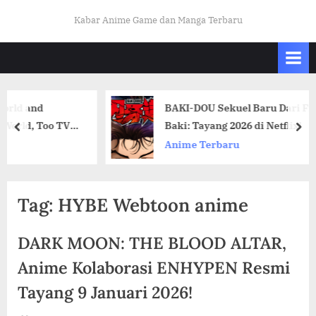
Skip
K
Kabar Anime Game dan Manga Terbaru
to
A
content
B
A
R
BAKI-DOU Sekuel Baru Dari Franchise 
O
Too TV
Baki: Tayang 2026 di Netflix!
prev
nex
T
Anime Terbaru
A
K
U
Tag:
HYBE Webtoon anime
I
N
DARK MOON: THE BLOOD ALTAR,
D
Anime Kolaborasi ENHYPEN Resmi
O
Tayang 9 Januari 2026!
.