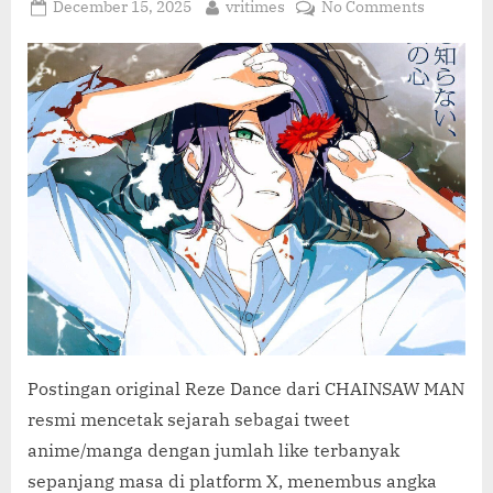
C
Posted
By
on
December 15, 2025
vritimes
No Comments
O
on
Reze
Dance
M
Chainsa
Man
Jadi
Tweet
Anime
Paling
Disukai
Sepanjan
Sejarah
X
Postingan original Reze Dance dari CHAINSAW MAN
resmi mencetak sejarah sebagai tweet
anime/manga dengan jumlah like terbanyak
sepanjang masa di platform X, menembus angka