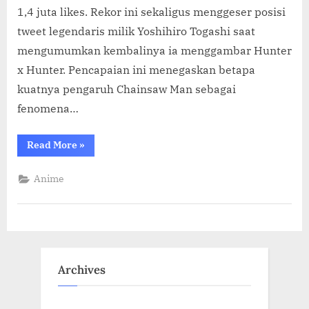
1,4 juta likes. Rekor ini sekaligus menggeser posisi
tweet legendaris milik Yoshihiro Togashi saat
mengumumkan kembalinya ia menggambar Hunter
x Hunter. Pencapaian ini menegaskan betapa
kuatnya pengaruh Chainsaw Man sebagai
fenomena…
“Reze
Read More
»
Dance
Chainsaw
Man
Anime
Jadi
Tweet
Anime
Paling
Disukai
Sepanjang
Sejarah
X”
Archives