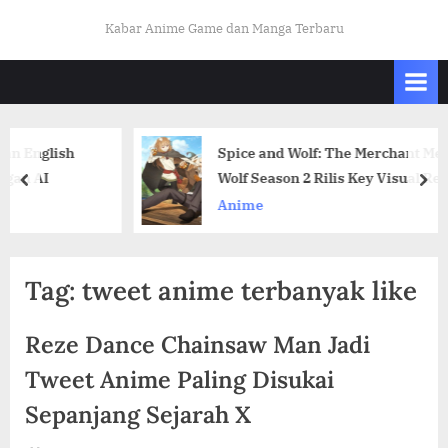
Skip
K
Kabar Anime Game dan Manga Terbaru
to
A
content
B
A
R
ish
Spice and Wolf: The Merchant Meets the 
O
Wolf Season 2 Rilis Key Visual Resmi Ter
prev
nex
T
Anime
A
K
U
Tag:
tweet anime terbanyak like
I
N
Reze Dance Chainsaw Man Jadi
D
Tweet Anime Paling Disukai
O
Sepanjang Sejarah X
.